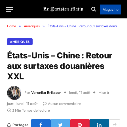
Magazine
Home
»
Amériques
»
États-Unis – Chine : Retour aux surtaxes douanières XXL
AMÉRIQUES
États-Unis – Chine : Retour
aux surtaxes douanières
XXL
Par
Veronika Eriksson
lundi, 11 août
Mise à
jour:
lundi, 11 août
Aucun commentaire
3 Min Temps de lecture
Partager