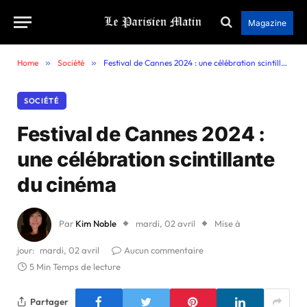
Magazine
Home
»
Société
»
Festival de Cannes 2024 : une célébration scintillante du cinéma
SOCIÉTÉ
Festival de Cannes 2024 :
une célébration scintillante
du cinéma
Par
Kim Noble
mardi, 02 avril
Mise à
jour:
mardi, 02 avril
Aucun commentaire
5 Min Temps de lecture
Partager