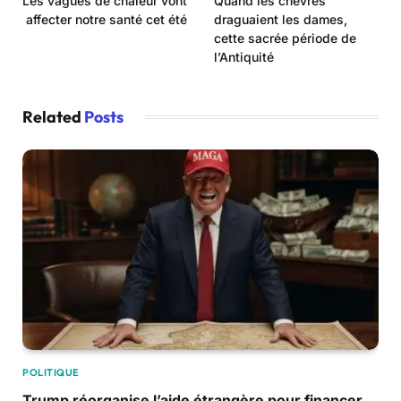
Les vagues de chaleur vont
Quand les chèvres
affecter notre santé cet été
draguaient les dames,
cette sacrée période de
l’Antiquité
Related
Posts
POLITIQUE
Trump réorganise l’aide étrangère pour financer