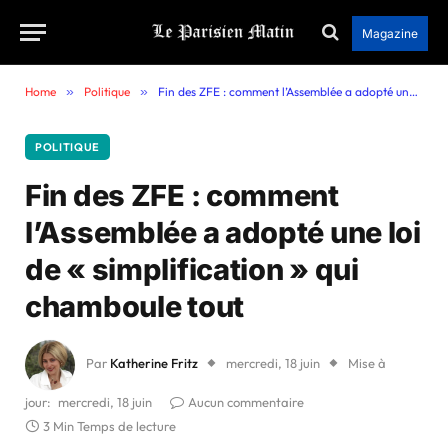
Magazine
Home
»
Politique
»
Fin des ZFE : comment l’Assemblée a adopté une loi de « simplification » qui chamboule tout
POLITIQUE
Fin des ZFE : comment
l’Assemblée a adopté une loi
de « simplification » qui
chamboule tout
Par
Katherine Fritz
mercredi, 18 juin
Mise à
jour:
mercredi, 18 juin
Aucun commentaire
3 Min Temps de lecture