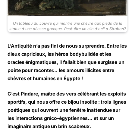
Un tableau du Louvre qui montre une chèvre aux pieds de la
statue d'une déesse grecque. Peut-être un clin d'oeil à Strabon?
L’Antiquité n’a pas fini de nous surprendre. Entre les
dieux capricieux, les héros bodybuildés et les
oracles énigmatiques, il fallait bien que surgisse un
poète pour raconter… les amours illicites entre
chèvres et humaines en Égypte !
C’est Pindare, maître des vers célébrant les exploits
sportifs, qui nous offre ce bijou insolite : trois lignes
poétiques qui ouvrent une fenêtre inattendue sur
les interactions gréco-égyptiennes… et sur un
imaginaire antique un brin scabreux.