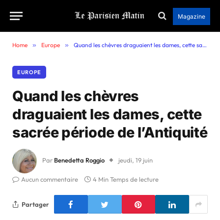
Magazine
Home
»
Europe
»
Quand les chèvres draguaient les dames, cette sacrée période de l’Antiquité
EUROPE
Quand les chèvres
draguaient les dames, cette
sacrée période de l’Antiquité
Par
Benedetta Roggio
jeudi, 19 juin
Aucun commentaire
4 Min Temps de lecture
Partager