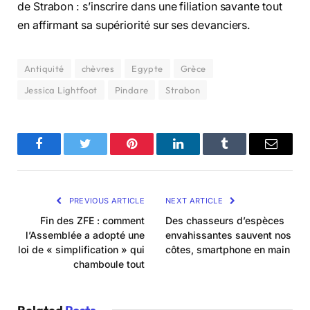
de Strabon : s’inscrire dans une filiation savante tout
en affirmant sa supériorité sur ses devanciers.
Antiquité
chèvres
Egypte
Grèce
Jessica Lightfoot
Pindare
Strabon
Facebook
Twitter
Pinterest
LinkedIn
Tumblr
Email
PREVIOUS ARTICLE
NEXT ARTICLE
Fin des ZFE : comment
Des chasseurs d’espèces
l’Assemblée a adopté une
envahissantes sauvent nos
loi de « simplification » qui
côtes, smartphone en main
chamboule tout