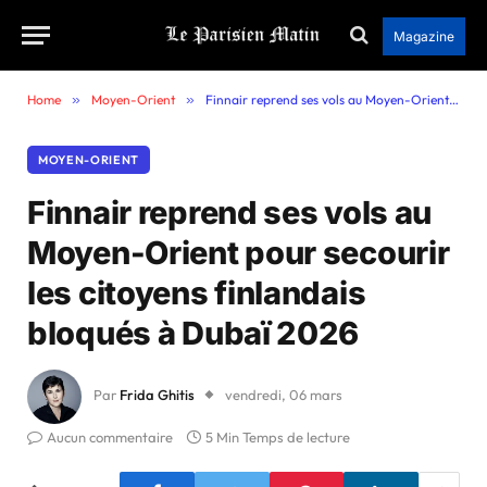
Magazine
Home
»
Moyen-Orient
»
Finnair reprend ses vols au Moyen-Orient pour secourir les citoyens finlandais bloqués à Dubaï 2026
MOYEN-ORIENT
Finnair reprend ses vols au
Moyen-Orient pour secourir
les citoyens finlandais
bloqués à Dubaï 2026
Par
Frida Ghitis
vendredi, 06 mars
Aucun commentaire
5 Min Temps de lecture