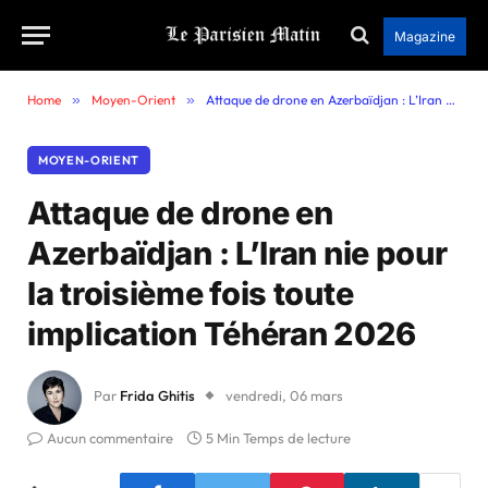
Magazine
Home
»
Moyen-Orient
»
Attaque de drone en Azerbaïdjan : L’Iran nie pour la troisième fois toute implication Téhéran 2026
MOYEN-ORIENT
Attaque de drone en
Azerbaïdjan : L’Iran nie pour
la troisième fois toute
implication Téhéran 2026
Par
Frida Ghitis
vendredi, 06 mars
Aucun commentaire
5 Min Temps de lecture