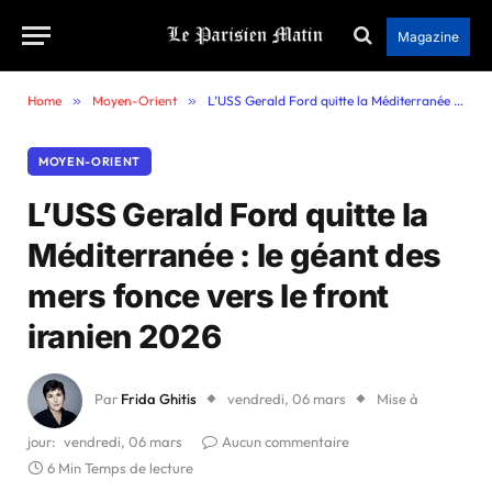
Magazine
Home
»
Moyen-Orient
»
L’USS Gerald Ford quitte la Méditerranée : le géant des mers fonce vers le front iranien 2026
MOYEN-ORIENT
L’USS Gerald Ford quitte la
Méditerranée : le géant des
mers fonce vers le front
iranien 2026
Par
Frida Ghitis
vendredi, 06 mars
Mise à
jour:
vendredi, 06 mars
Aucun commentaire
6 Min Temps de lecture