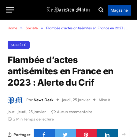
Magazine
Home
»
Société
»
Flambée d’actes antisémites en France en 2023 : Alerte du Crif
SOCIÉTÉ
Flambée d’actes
antisémites en France en
2023 : Alerte du Crif
Par
News Desk
jeudi, 25 janvier
Mise à
jour:
jeudi, 25 janvier
Aucun commentaire
2 Min Temps de lecture
Partager