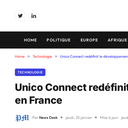
Twitter
LinkedIn
HOME
POLITIQUE
EUROPE
AFRIQUE
Home
»
Technologie
»
Unico Connect redéfinit le développement
TECHNOLOGIE
Unico Connect redéfinit
en France
Par
News Desk
jeudi, 25 janvier
Mise à jour:
jeud