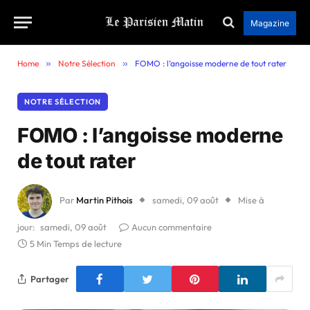
Magazine
Home
»
Notre Sélection
»
FOMO : l’angoisse moderne de tout rater
NOTRE SÉLECTION
FOMO : l’angoisse moderne
de tout rater
Par
Martin Pithois
samedi, 09 août
Mise à
jour:
samedi, 09 août
Aucun commentaire
5 Min Temps de lecture
Partager