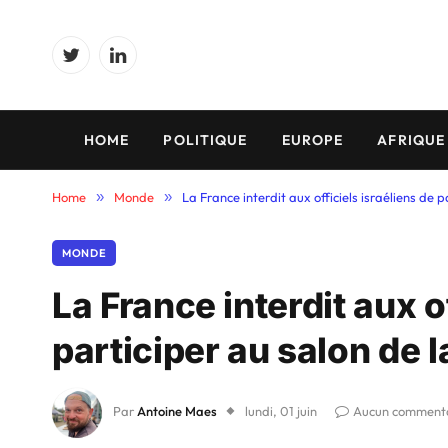
Twitter
LinkedIn
HOME
POLITIQUE
EUROPE
AFRIQUE
Home
»
Monde
»
La France interdit aux officiels israéliens de 
MONDE
La France interdit aux o
participer au salon de 
Par
Antoine Maes
lundi, 01 juin
Aucun comment