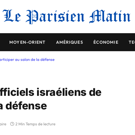
MOYEN-ORIENT
AMÉRIQUES
ÉCONOMIE
TE
participer au salon de la défense
fficiels israéliens de
la défense
aire
2 Min Temps de lecture