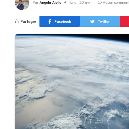
Par
Angela Aiello
lundi, 20 avril
Aucun comment
Partager
Facebook
Twitter