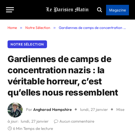
Magazine
Home
»
Notre Sélection
»
Gardiennes de camps de concentration nazis : la véritable horreur, c’est qu’elles nous ressemblent
NOTRE SÉLECTION
Gardiennes de camps de
concentration nazis : la
véritable horreur, c’est
qu’elles nous ressemblent
Par
Angharad Hampshire
lundi, 27 janvier
Mise
à jour:
lundi, 27 janvier
Aucun commentaire
6 Min Temps de lecture