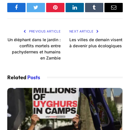
Facebook
Twitter
Pinterest
LinkedIn
Tumblr
Email
PREVIOUS ARTICLE
NEXT ARTICLE
Un éléphant dans le jardin :
Les villes de demain visent
conflits mortels entre
à devenir plus écologiques
pachydermes et humains
en Zambie
Related
Posts