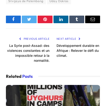
Srivijaya de Palembang
Uday Dokras
Facebook
Twitter
Pinterest
LinkedIn
Tumblr
Email
PREVIOUS ARTICLE
NEXT ARTICLE
La Syrie post-Assad: des
Développement durable en
violences constantes et un
Afrique : Relever le défi du
impossible retour à la
climat.
normalité.
Related
Posts