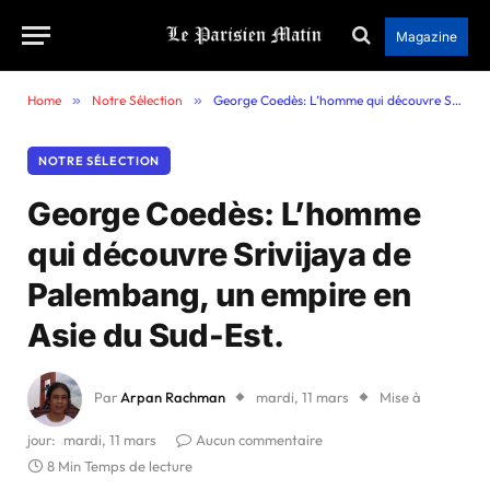
Magazine
Home
»
Notre Sélection
»
George Coedès: L’homme qui découvre Srivijaya de Palembang, un empire en Asie du Sud-Est.
NOTRE SÉLECTION
George Coedès: L’homme
qui découvre Srivijaya de
Palembang, un empire en
Asie du Sud-Est.
Par
Arpan Rachman
mardi, 11 mars
Mise à
jour:
mardi, 11 mars
Aucun commentaire
8 Min Temps de lecture