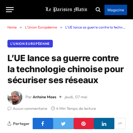
Magazine
Home
»
L'Union Européenne
»
L’UE lance sa guerre contre la technologie chinoise pour sécuriser ses réseaux
L'UNION EUROPÉENNE
L’UE lance sa guerre contre
la technologie chinoise pour
sécuriser ses réseaux
Par
Antoine Maes
jeudi, 07 mai
Aucun commentaire
4 Min Temps de lecture
Partager