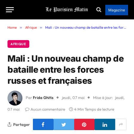
Magazine
Home
»
Afrique
»
Mali : Un nouveau champ de bataille entre les forces russes et françaises
AFRIQUE
Mali : Un nouveau champ de
bataille entre les forces
russes et françaises
Par
Frida Ghitis
jeudi, 07 mai
Mise à jour:
jeudi,
07 mai
Aucun commentaire
4 Min Temps de lecture
Partager