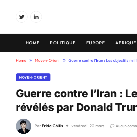
Twitter
LinkedIn
HOME
POLITIQUE
EUROPE
AFRIQUE
Home
»
Moyen-Orient
»
Guerre contre l’Iran : Les objectifs m
MOYEN-ORIENT
Guerre contre l’Iran : Le
révélés par Donald Tr
Par
Frida Ghitis
vendredi, 20 mars
Aucun comm