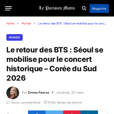
Magazine
Home
»
Monde
»
Le retour des BTS : Séoul se mobilise pour le concert historique – Corée du Sud 2026
MONDE
Le retour des BTS : Séoul se
mobilise pour le concert
historique – Corée du Sud
2026
Par
Emma Pearso
vendredi, 20 mars
Aucun commentaire
5 Min Temps de lecture