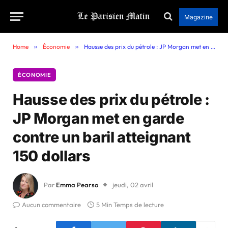
Magazine
Home
»
Économie
»
Hausse des prix du pétrole : JP Morgan met en garde contre un baril atteignant 150 dollars
ÉCONOMIE
Hausse des prix du pétrole :
JP Morgan met en garde
contre un baril atteignant
150 dollars
Par
Emma Pearso
jeudi, 02 avril
Aucun commentaire
5 Min Temps de lecture