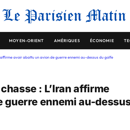
MOYEN-ORIENT
AMÉRIQUES
ÉCONOMIE
TE
n affirme avoir abattu un avion de guerre ennemi au-dessus du golfe
chasse : L’Iran affirme
de guerre ennemi au-dessu