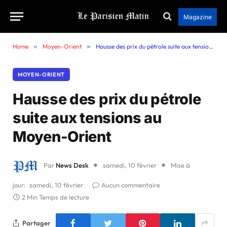
Magazine
Home
»
Moyen-Orient
»
Hausse des prix du pétrole suite aux tensions au Moyen-Orient
MOYEN-ORIENT
Hausse des prix du pétrole
suite aux tensions au
Moyen-Orient
Par
News Desk
samedi, 10 février
Mise à
jour:
samedi, 10 février
Aucun commentaire
2 Min Temps de lecture
Partager