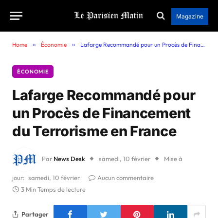
Magazine
Home
»
Économie
»
Lafarge Recommandé pour un Procès de Financement du Terrorisme en France
ÉCONOMIE
Lafarge Recommandé pour
un Procès de Financement
du Terrorisme en France
Par
News Desk
samedi, 10 février
Mise à
jour:
samedi, 10 février
Aucun commentaire
3 Min Temps de lecture
Partager