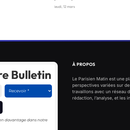
jeudi, 12 mars
À PROPOS
e Bulletin
Le Parisien Matin est une p
perspectives variées sur des
travaillons avec un réseau d
rédaction, l’analyse, et les 
-en davantage dans notre