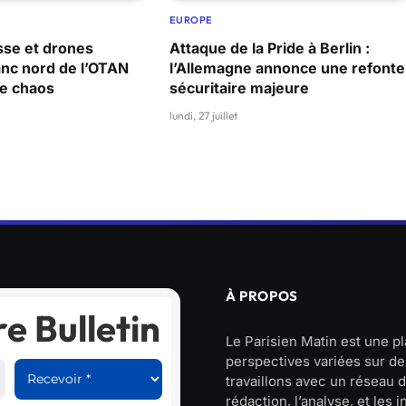
EUROPE
sse et drones
Attaque de la Pride à Berlin :
lanc nord de l’OTAN
l’Allemagne annonce une refonte
le chaos
sécuritaire majeure
lundi, 27 juillet
À PROPOS
e Bulletin
Le Parisien Matin est une p
perspectives variées sur des
travaillons avec un réseau d
rédaction, l’analyse, et les 