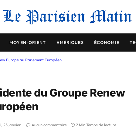
MOYEN-ORIENT
AMÉRIQUES
ÉCONOMIE
TE
enew Europe au Parlement Européen
sidente du Groupe Renew
uropéen
i, 25 janvier
Aucun commentaire
2 Min Temps de lecture