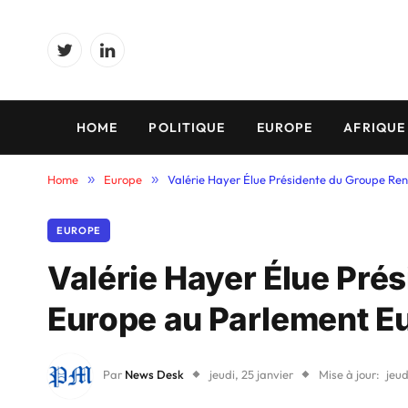
Twitter
LinkedIn
HOME
POLITIQUE
EUROPE
AFRIQUE
Home
»
Europe
»
Valérie Hayer Élue Présidente du Groupe R
EUROPE
Valérie Hayer Élue Pré
Europe au Parlement E
Par
News Desk
jeudi, 25 janvier
Mise à jour:
jeud