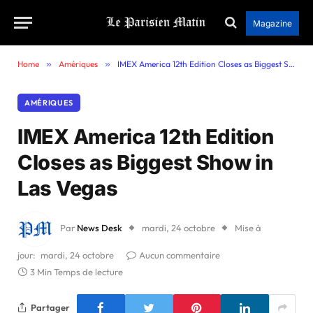
Magazine
Home
»
Amériques
»
IMEX America 12th Edition Closes as Biggest Show in Las Vegas
AMÉRIQUES
IMEX America 12th Edition
Closes as Biggest Show in
Las Vegas
Par
News Desk
mardi, 24 octobre
Mise à
jour:
mardi, 24 octobre
Aucun commentaire
3 Min Temps de lecture
Partager