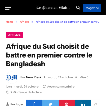
Magazine
Home
»
Afrique
»
Afrique du Sud choisit de battre en premier contre le Bangladesh
AFRIQUE
Afrique du Sud choisit de
battre en premier contre le
Bangladesh
Par
News Desk
mardi, 24 octobre
Mise à
jour:
mardi, 24 octobre
Aucun commentaire
3 Min Temps de lecture
Partager