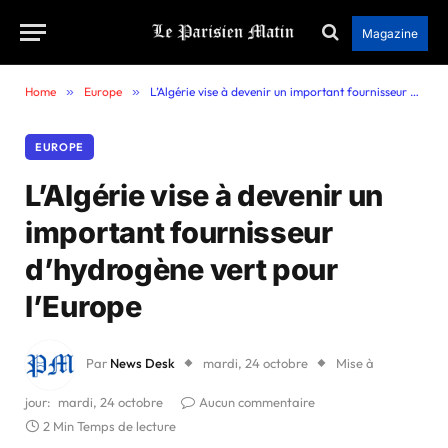
Magazine
Home
»
Europe
»
L’Algérie vise à devenir un important fournisseur d’hydrogène vert pour l’Europe
EUROPE
L’Algérie vise à devenir un
important fournisseur
d’hydrogène vert pour
l’Europe
Par
News Desk
mardi, 24 octobre
Mise à
jour:
mardi, 24 octobre
Aucun commentaire
2 Min Temps de lecture