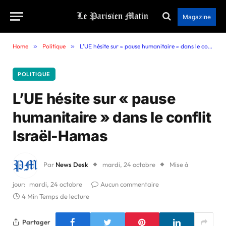
Magazine
Home
»
Politique
»
L’UE hésite sur « pause humanitaire » dans le conflit Israël-Hamas
POLITIQUE
L’UE hésite sur « pause
humanitaire » dans le conflit
Israël-Hamas
Par
News Desk
mardi, 24 octobre
Mise à
jour:
mardi, 24 octobre
Aucun commentaire
4 Min Temps de lecture
Partager