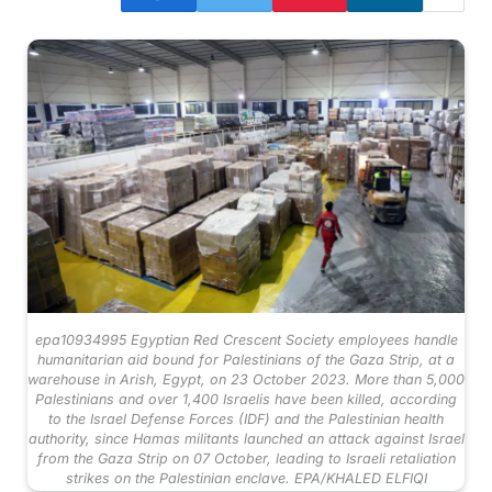
epa10934995 Egyptian Red Crescent Society employees handle
humanitarian aid bound for Palestinians of the Gaza Strip, at a
warehouse in Arish, Egypt, on 23 October 2023. More than 5,000
Palestinians and over 1,400 Israelis have been killed, according
to the Israel Defense Forces (IDF) and the Palestinian health
authority, since Hamas militants launched an attack against Israel
from the Gaza Strip on 07 October, leading to Israeli retaliation
strikes on the Palestinian enclave. EPA/KHALED ELFIQI