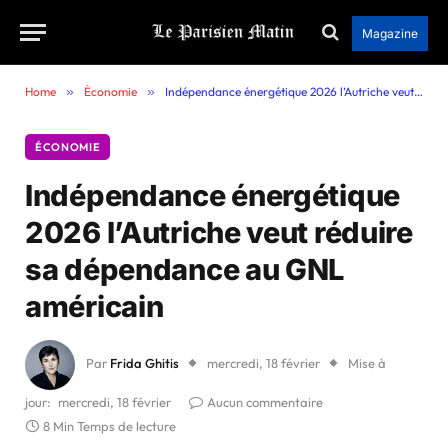
Magazine
Home
»
Économie
»
Indépendance énergétique 2026 l’Autriche veut réduire sa dépendance au GNL américain
ÉCONOMIE
Indépendance énergétique
2026 l’Autriche veut réduire
sa dépendance au GNL
américain
Par
Frida Ghitis
mercredi, 18 février
Mise à
jour:
mercredi, 18 février
Aucun commentaire
8 Min Temps de lecture