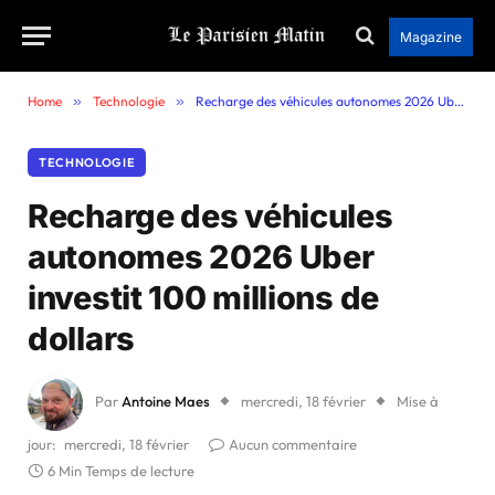
Magazine
Home
»
Technologie
»
Recharge des véhicules autonomes 2026 Uber investit 100 millions de dollars
TECHNOLOGIE
Recharge des véhicules
autonomes 2026 Uber
investit 100 millions de
dollars
Par
Antoine Maes
mercredi, 18 février
Mise à
jour:
mercredi, 18 février
Aucun commentaire
6 Min Temps de lecture