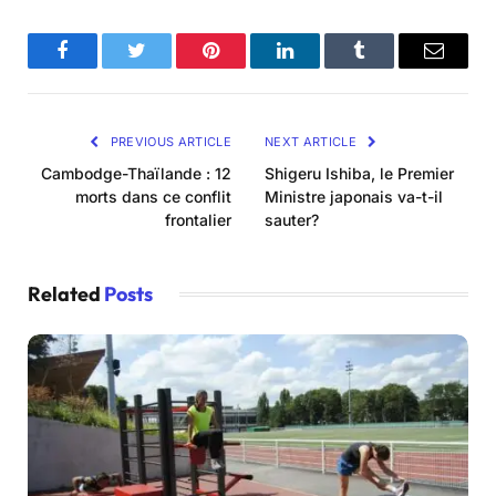
Facebook
Twitter
Pinterest
LinkedIn
Tumblr
Email
PREVIOUS ARTICLE
NEXT ARTICLE
Cambodge-Thaïlande : 12
Shigeru Ishiba, le Premier
morts dans ce conflit
Ministre japonais va-t-il
frontalier
sauter?
Related
Posts