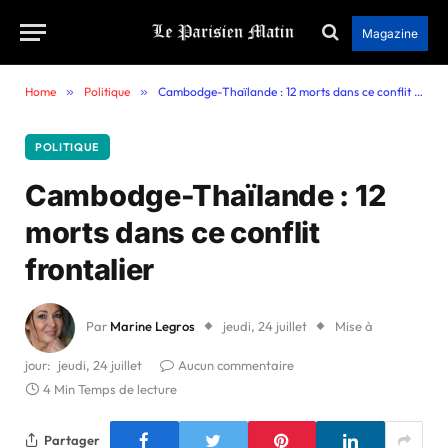
Magazine
Home
»
Politique
»
Cambodge-Thaïlande : 12 morts dans ce conflit frontalier
POLITIQUE
Cambodge-Thaïlande : 12
morts dans ce conflit
frontalier
Par
Marine Legros
jeudi, 24 juillet
Mise à
jour:
jeudi, 24 juillet
Aucun commentaire
4 Min Temps de lecture
Partager