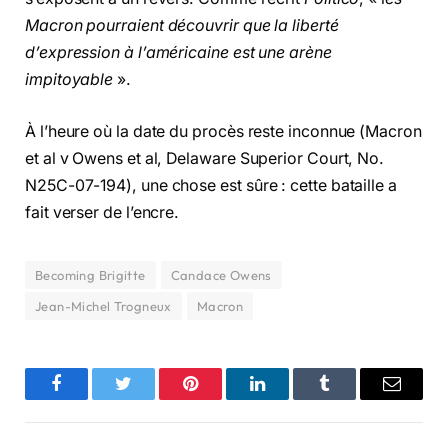
Macron pourraient découvrir que la liberté
d’expression à l’américaine est une arène
impitoyable
».
À l’heure où la date du procès reste inconnue (Macron
et al v Owens et al, Delaware Superior Court, No.
N25C-07-194), une chose est sûre : cette bataille a
fait verser de l’encre.
Becoming Brigitte
Candace Owens
Jean-Michel Trogneux
Macron
Facebook
Twitter
Pinterest
LinkedIn
Tumblr
Email