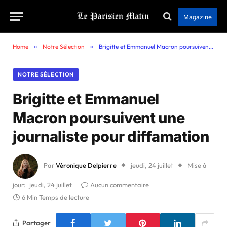
Magazine
Home
»
Notre Sélection
»
Brigitte et Emmanuel Macron poursuivent une journaliste pour diffamation
NOTRE SÉLECTION
Brigitte et Emmanuel
Macron poursuivent une
journaliste pour diffamation
Par
Véronique Delpierre
jeudi, 24 juillet
Mise à
jour:
jeudi, 24 juillet
Aucun commentaire
6 Min Temps de lecture
Partager