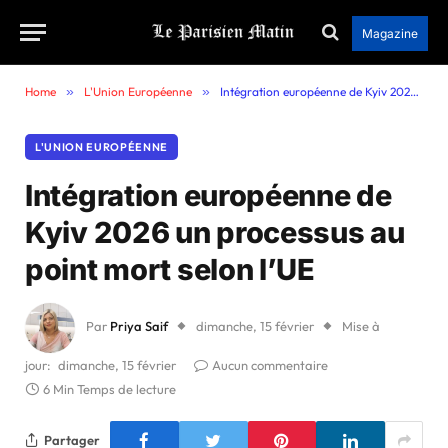
Magazine
Home
»
L'Union Européenne
»
Intégration européenne de Kyiv 2026 un processus au point mort selon l’UE
L'UNION EUROPÉENNE
Intégration européenne de
Kyiv 2026 un processus au
point mort selon l’UE
Par
Priya Saif
dimanche, 15 février
Mise à
jour:
dimanche, 15 février
Aucun commentaire
6 Min Temps de lecture
Partager