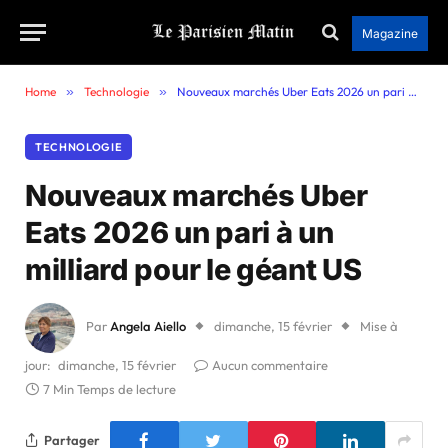
Magazine
Home
»
Technologie
»
Nouveaux marchés Uber Eats 2026 un pari à un milliard pour le géant US
TECHNOLOGIE
Nouveaux marchés Uber
Eats 2026 un pari à un
milliard pour le géant US
Par
Angela Aiello
dimanche, 15 février
Mise à
jour:
dimanche, 15 février
Aucun commentaire
7 Min Temps de lecture
Partager