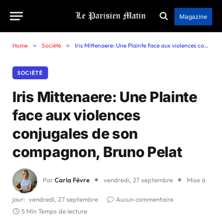
Magazine
Home
»
Société
»
Iris Mittenaere: Une Plainte face aux violences conjugales de son compagnon, Bruno Pelat
SOCIÉTÉ
Iris Mittenaere: Une Plainte
face aux violences
conjugales de son
compagnon, Bruno Pelat
Par
Carla Fèvre
vendredi, 27 septembre
Mise à
jour:
vendredi, 27 septembre
Aucun commentaire
5 Min Temps de lecture