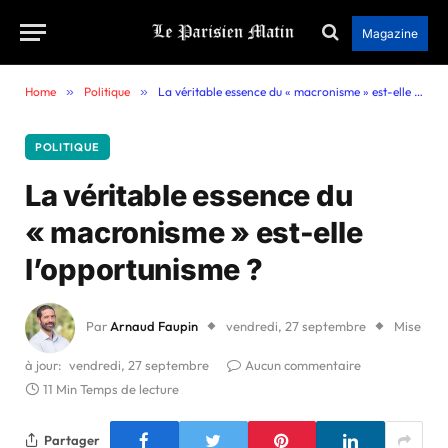
Magazine
Home
»
Politique
»
La véritable essence du « macronisme » est-elle l’opportunisme ?
POLITIQUE
La véritable essence du
« macronisme » est-elle
l’opportunisme ?
Par
Arnaud Faupin
vendredi, 27 septembre
Mise
à jour:
vendredi, 27 septembre
Aucun commentaire
11 Min Temps de lecture
Partager