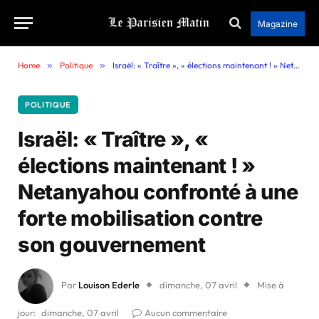
Magazine
Home
»
Politique
»
Israël: « Traître », « élections maintenant ! » Netanyahou confronté à une forte mobilisation contre son gouvernement
POLITIQUE
Israël: « Traître », «
élections maintenant ! »
Netanyahou confronté à une
forte mobilisation contre
son gouvernement
Par
Louison Ederle
dimanche, 07 avril
Mise à
jour:
dimanche, 07 avril
Aucun commentaire