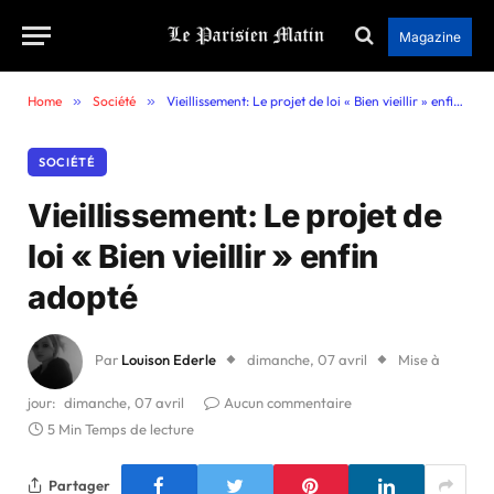
Magazine
Home
»
Société
»
Vieillissement: Le projet de loi « Bien vieillir » enfin adopté
SOCIÉTÉ
Vieillissement: Le projet de
loi « Bien vieillir » enfin
adopté
Par
Louison Ederle
dimanche, 07 avril
Mise à
jour:
dimanche, 07 avril
Aucun commentaire
5 Min Temps de lecture
Partager