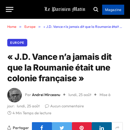
Magazine
Home
»
Europe
»
« J.D. Vance n’a jamais dit que la Roumanie était une colonie française »
EUROPE
« J.D. Vance n’a jamais dit
que la Roumanie était une
colonie française »
Par
Andrei Mirceanu
lundi, 25 août
Mise à
jour:
lundi, 25 août
Aucun commentaire
4 Min Temps de lecture
Partager