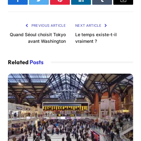
Facebook
Twitter
Pinterest
LinkedIn
Tumblr
Email
PREVIOUS ARTICLE
NEXT ARTICLE
Quand Séoul choisit Tokyo
Le temps existe-t-il
avant Washington
vraiment ?
Related
Posts