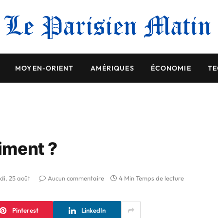
MOYEN-ORIENT
AMÉRIQUES
ÉCONOMIE
TE
aiment ?
di, 25 août
Aucun commentaire
4 Min Temps de lecture
Pinterest
LinkedIn