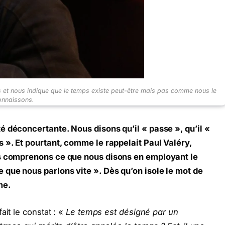
ps et nous indique que le temps existe peut-être mais pas comme nous le
onnaissons.
é déconcertante. Nous disons qu’il « passe », qu’il «
 ». Et pourtant, comme le rappelait Paul Valéry,
us comprenons ce que nous disons en employant le
 que nous parlons vite ». Dès qu’on isole le mot de
me.
ait le constat : «
Le temps est désigné par un