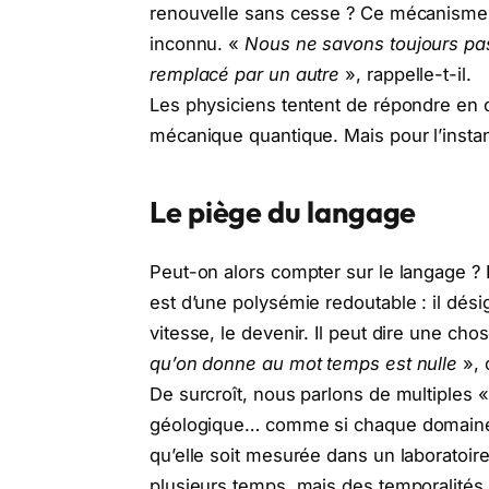
renouvelle sans cesse ? Ce mécanisme, 
inconnu. «
Nous ne savons toujours pas 
remplacé par un autre
», rappelle-t-il.
Les physiciens tentent de répondre en che
mécanique quantique. Mais pour l’instan
Le piège du langage
Peut-on alors compter sur le langage ? 
est d’une polysémie redoutable : il dési
vitesse, le devenir. Il peut dire une cho
qu’on donne au mot temps est nulle
», 
De surcroît, nous parlons de multiples 
géologique… comme si chaque domaine 
qu’elle soit mesurée dans un laboratoir
plusieurs temps, mais des temporalités 