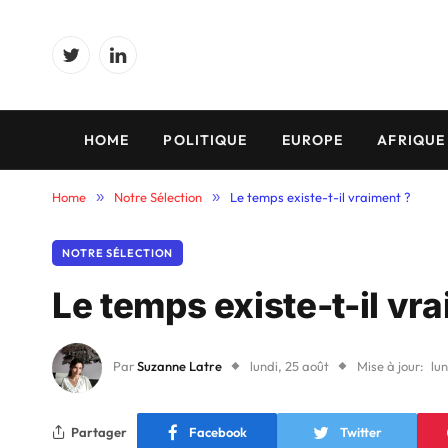
Twitter
LinkedIn
HOME
POLITIQUE
EUROPE
AFRIQUE
Home
»
Notre Sélection
»
Le temps existe-t-il vraiment ?
NOTRE SÉLECTION
Le temps existe-t-il vr
Par
Suzanne Latre
lundi, 25 août
Mise à jour:
lun
Partager
Facebook
Twitter