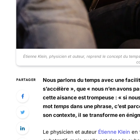
Étienne Klein, physicien et auteur, reprend le concept du tem
c
Nous parlons du temps avec une facilit
PARTAGER
s’accélère », que « nous n’en avons pas
cette aisance est trompeuse : « si no
mot
temps
dans une phrase, c’est parce
son contexte, il se transforme en énig
Le physicien et auteur
Étienne Klein
en f