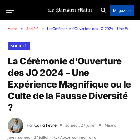
Magazine
Home
»
Société
»
La Cérémonie d’Ouverture des JO 2024 – Une Expérience Magnifique ou le Culte de la Fausse Diversité ?
SOCIÉTÉ
La Cérémonie d’Ouverture
des JO 2024 – Une
Expérience Magnifique ou le
Culte de la Fausse Diversité
?
Par
Carla Fèvre
samedi, 27 juillet
Mise à
jour:
samedi, 27 juillet
Aucun commentaire