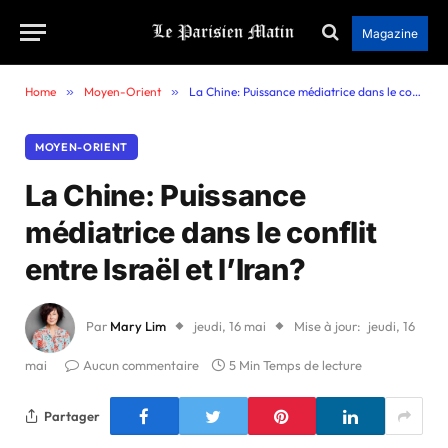
Magazine
Home
»
Moyen-Orient
»
La Chine: Puissance médiatrice dans le conflit entre Israël et l’Iran?
MOYEN-ORIENT
La Chine: Puissance
médiatrice dans le conflit
entre Israël et l’Iran?
Par
Mary Lim
jeudi, 16 mai
Mise à jour:
jeudi, 16
mai
Aucun commentaire
5 Min Temps de lecture
Partager