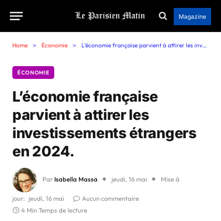
Magazine
Home
»
Économie
»
L’économie française parvient à attirer les investissements étrangers en 2024.
ÉCONOMIE
L’économie française
parvient à attirer les
investissements étrangers
en 2024.
Par
Isabella Massa
jeudi, 16 mai
Mise à
jour:
jeudi, 16 mai
Aucun commentaire
4 Min Temps de lecture