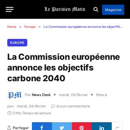
Magazine
Home
»
Europe
»
La Commission européenne annonce les objectifs carbone 2040
EUROPE
La Commission européenne
annonce les objectifs
carbone 2040
Par
News Desk
mardi, 06 février
Mise à
jour:
mardi, 06 février
Aucun commentaire
2 Min Temps de lecture
Partager