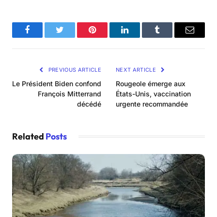
Facebook
Twitter
Pinterest
LinkedIn
Tumblr
Email
PREVIOUS ARTICLE
NEXT ARTICLE
Le Président Biden confond
Rougeole émerge aux
François Mitterrand
États-Unis, vaccination
décédé
urgente recommandée
Related
Posts