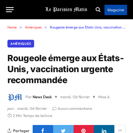
Magazine
Home
»
Amériques
»
Rougeole émerge aux États-Unis, vaccination urgente recommandée
AMÉRIQUES
Rougeole émerge aux États-
Unis, vaccination urgente
recommandée
Par
News Desk
mardi, 06 février
Mise à
jour:
mardi, 06 février
Aucun commentaire
2 Min Temps de lecture
Partager