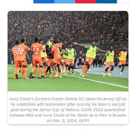
Ivory Coast's forward Oumar Diakite (C) takes his jersey off as
he celebrates with teammates after scoring his team's second
goal during the Africa Cup of Nations (CAN) 2024 quarterfinal
between Mali and Ivory Coast at the Stade de la Paix in Bouake
on Feb. 3, 2024. (AFP)