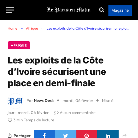
Magazine
Home
»
Afrique
»
Les exploits de la Côte d’Ivoire sécurisent une place en demi-finale
AFRIQUE
Les exploits de la Côte
d’Ivoire sécurisent une
place en demi-finale
Par
News Desk
mardi, 06 février
Mise à
jour:
mardi, 06 février
Aucun commentaire
3 Min Temps de lecture
Partager