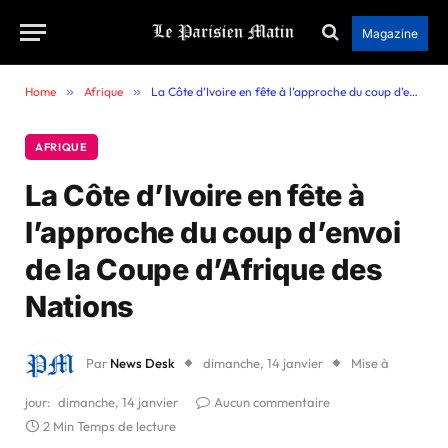
Magazine
Home
»
Afrique
»
La Côte d’Ivoire en fête à l’approche du coup d’envoi de la Coupe d’Afrique des Nations
AFRIQUE
La Côte d’Ivoire en fête à
l’approche du coup d’envoi
de la Coupe d’Afrique des
Nations
Par
News Desk
dimanche, 14 janvier
Mise à
jour:
dimanche, 14 janvier
Aucun commentaire
2 Min Temps de lecture