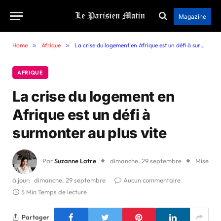
Magazine
Home
»
Afrique
»
La crise du logement en Afrique est un défi à surmonter au plus vite
AFRIQUE
La crise du logement en
Afrique est un défi à
surmonter au plus vite
Par
Suzanne Latre
dimanche, 29 septembre
Mise
à jour:
dimanche, 29 septembre
Aucun commentaire
5 Min Temps de lecture
Partager