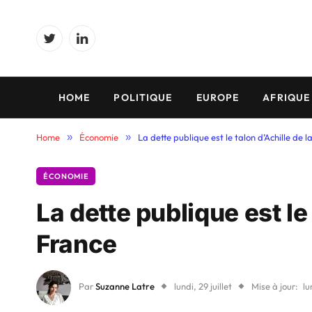
Twitter
LinkedIn
HOME
POLITIQUE
EUROPE
AFRIQUE
Home
»
Économie
»
La dette publique est le talon d’Achille de l
ÉCONOMIE
La dette publique est le 
France
Par
Suzanne Latre
lundi, 29 juillet
Mise à jour:
lu