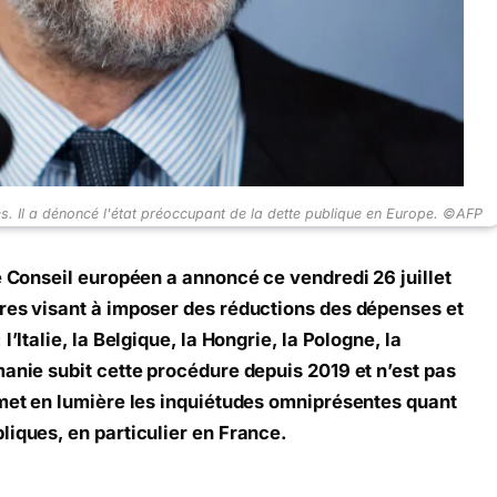
s. Il a dénoncé l'état préoccupant de la dette publique en Europe. ©AFP
e Conseil européen a annoncé ce vendredi 26 juillet
ures visant à imposer des réductions des dépenses et
’Italie, la Belgique, la Hongrie, la Pologne, la
manie subit cette procédure depuis 2019 et n’est pas
 met en lumière les inquiétudes omniprésentes quant
liques, en particulier en France.